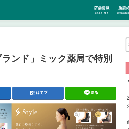
店舗情報
施設
shopinfo
introdu
）ブランド」ミック薬局で特別
はてブ
送る