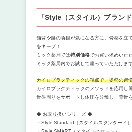
「Style（スタイル）ブラ
猫背や腰の負担が気になる方に、骨盤を立
をキープ！
ミック薬局では
特別価格
でお買い求めいた
ミック薬局内でお試しで座っていただけます
カイロプラクティックの視点で、姿勢の習
カイロプラクティックのメソッドを応用し
骨盤周りをサポートし体圧を分散し、背骨
◆ お取り扱いシリーズ ◆
・Style Standard（スタイルスタンダード
・Style SMART（スタイルスマート）