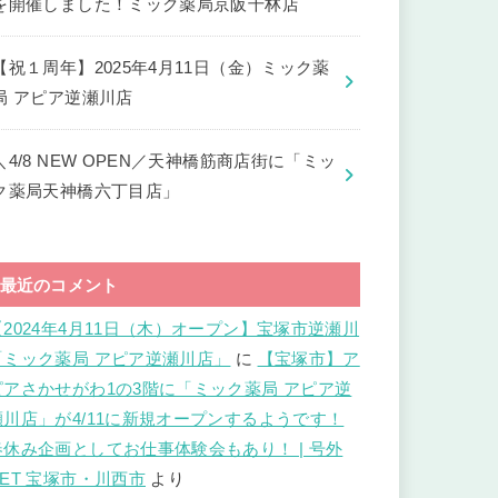
を開催しました！ミック薬局京阪千林店
【祝１周年】2025年4月11日（金）ミック薬
局 アピア逆瀬川店
＼4/8 NEW OPEN／天神橋筋商店街に「ミッ
ク薬局天神橋六丁目店」
最近のコメント
【2024年4月11日（木）オープン】宝塚市逆瀬川
「ミック薬局 アピア逆瀬川店」
に
【宝塚市】ア
ピアさかせがわ1の3階に「ミック薬局 アピア逆
瀬川店」が4/11に新規オープンするようです！
春休み企画としてお仕事体験会もあり！ | 号外
NET 宝塚市・川西市
より