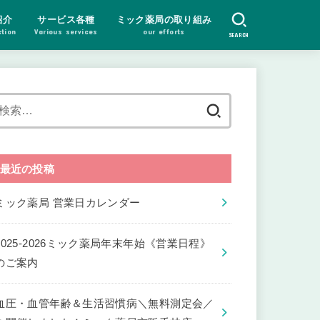
紹介
サービス各種
ミック薬局の取り組み
ction
Various services
our efforts
SEARCH
検
索:
最近の投稿
ミック薬局 営業日カレンダー
2025-2026ミック薬局年末年始《営業日程》
のご案内
血圧・血管年齢＆生活習慣病＼無料測定会／