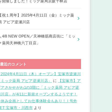
を開催しました！ミック薬局京阪千林店
【祝１周年】2025年4月11日（金）ミック薬
局 アピア逆瀬川店
＼4/8 NEW OPEN／天神橋筋商店街に「ミッ
ク薬局天神橋六丁目店」
最近のコメント
【2024年4月11日（木）オープン】宝塚市逆瀬川
「ミック薬局 アピア逆瀬川店」
に
【宝塚市】ア
ピアさかせがわ1の3階に「ミック薬局 アピア逆
瀬川店」が4/11に新規オープンするようです！
春休み企画としてお仕事体験会もあり！ | 号外
NET 宝塚市・川西市
より