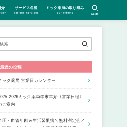
紹介
サービス各種
ミック薬局の取り組み
ction
Various services
our efforts
SEARCH
検
索:
最近の投稿
ミック薬局 営業日カレンダー
2025-2026ミック薬局年末年始《営業日程》
のご案内
血圧・血管年齢＆生活習慣病＼無料測定会／