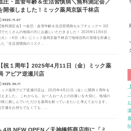
血圧・血管年齢＆生活習慣病＼無料測定会／
を開催しました！ミック薬局京阪千林店
2025.11.07
【無料測定会】〜血圧・血管年齢＆生活習慣病セルフチェック〜 3日
間でたくさんの地域の方にお越しいただきました！ 2025年11月4日
（火）～6日（木）にミック薬局京阪千林店で地域住民の皆様を対象と
した「生活習慣病のリスク...
【祝１周年】2025年4月11日（金）ミック薬
局 アピア逆瀬川店
2025.04.11
ミック薬局アピア逆瀬川店は、2025年4月11日（金）に開局１周年を
迎えました。 これからも、お一人お一人との出逢いを大切に、地域の
皆様に親しんでいただける薬局を創っていきたいと考えております。
処方箋をお持ちでなくても、...
＼4/8 NEW OPEN／天神橋筋商店街に「ミ