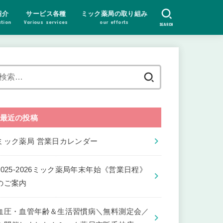
紹介
サービス各種
ミック薬局の取り組み
ction
Various services
our efforts
SEARCH
検
索:
最近の投稿
ミック薬局 営業日カレンダー
2025-2026ミック薬局年末年始《営業日程》
のご案内
血圧・血管年齢＆生活習慣病＼無料測定会／