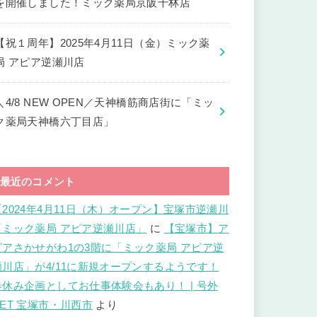
を開催しました！ミック薬局京阪千林店
【祝１周年】2025年4月11日（金）ミック薬
局 アピア逆瀬川店
＼4/8 NEW OPEN／天神橋筋商店街に「ミッ
ク薬局天神橋六丁目店」
最近のコメント
【2024年4月11日（木）オープン】宝塚市逆瀬川
「ミック薬局 アピア逆瀬川店」
に
【宝塚市】ア
ピアさかせがわ1の3階に「ミック薬局 アピア逆
瀬川店」が4/11に新規オープンするようです！
春休み企画としてお仕事体験会もあり！ | 号外
NET 宝塚市・川西市
より