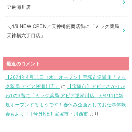
ア逆瀬川店
＼4/8 NEW OPEN／天神橋筋商店街に「ミック薬局
天神橋六丁目店」
最近のコメント
【2024年4月11日（木）オープン】宝塚市逆瀬川「ミッ
ク薬局 アピア逆瀬川店」
に
【宝塚市】アピアさかせが
わ1の3階に「ミック薬局 アピア逆瀬川店」が4/11に新
規オープンするようです！春休み企画としてお仕事体験
会もあり！ | 号外NET 宝塚市・川西市
より