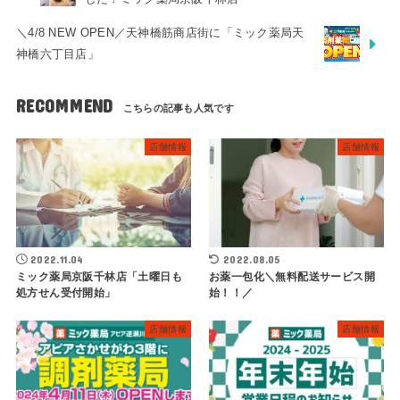
＼4/8 NEW OPEN／天神橋筋商店街に「ミック薬局天
神橋六丁目店」
RECOMMEND
店舗情報
店舗情報
2022.11.04
2022.08.05
ミック薬局京阪千林店「土曜日も
お薬一包化＼無料配送サービス開
処方せん受付開始」
始！！／
店舗情報
店舗情報