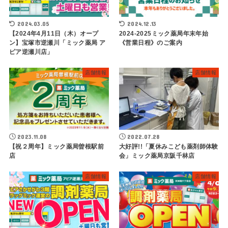
2024.03.05
2024.12.13
【2024年4月11日（木）オープ
2024-2025ミック薬局年末年始
ン】宝塚市逆瀬川「ミック薬局 ア
《営業日程》のご案内
ピア逆瀬川店」
店舗情報
店舗情報
2023.11.08
2022.07.28
【祝２周年】ミック薬局曽根駅前
大好評!!「夏休みこども薬剤師体験
店
会」ミック薬局京阪千林店
店舗情報
店舗情報